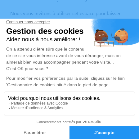
Nous vous invitons à utiliser cet espace pour laisser
vos condoléances, partager des photos souvenirs, une
anecdote ou exprimer vos pensées à travers des
poèmes ou des textes. Cet endroit est un lieu
d'expression dédié à honorer la mémoire de Christian
CHARPENTIER.
Un service de plantation d’arbre hommage est
disponible ici
.
Je rends hommage
Cérémonie religieuse
jeudi 18 juin 2026 à 11h00
16
Église d'Ajain
18 Rue de l'Église
Faire-part
Hommages
23380 Ajain