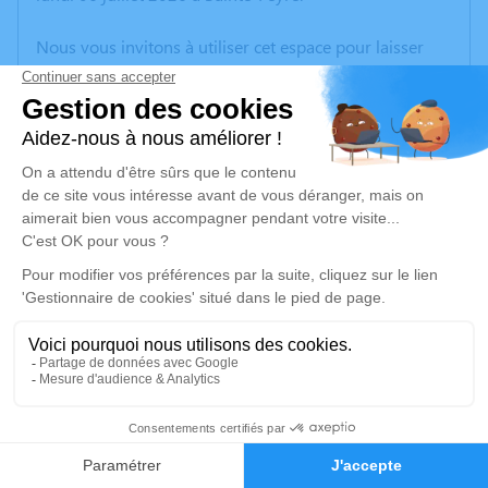
Nous vous invitons à utiliser cet espace pour laisser
vos condoléances, partager des photos souvenirs, une
anecdote ou exprimer vos pensées à travers des
poèmes ou des textes. Cet endroit est un lieu
d'expression dédié à honorer la mémoire de Christian
DONIER.
Un service de plantation d’arbre hommage est
disponible ici
.
Je rends hommage
Cérémonie religieuse
lundi 13 juillet 2026 à 15h00
2
Eglise Saint-Julien d'Azat-Châtenet
23210 Azat-Châtenet
Faire-part
Hommages