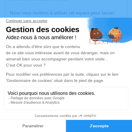
Nous vous invitons à utiliser cet espace pour laisser
vos condoléances, partager des photos souvenirs, une
anecdote ou exprimer vos pensées à travers des
poèmes ou des textes. Cet endroit est un lieu
d'expression dédié à honorer la mémoire de Christine
GUICHARD.
Un service de plantation d’arbre hommage est
disponible ici
.
Je rends hommage
Cérémonie religieuse
vendredi 22 août 2025 à 10h30
8
Église de Chéniers
23220 Chéniers
Faire-part
Hommages