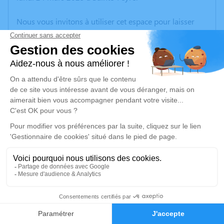
Nous vous invitons à utiliser cet espace pour laisser
vos condoléances, partager des photos souvenirs, une
anecdote ou exprimer vos pensées à travers des
poèmes ou des textes. Cet endroit est un lieu
d'expression dédié à honorer la mémoire de Claude
JOLIVET.
Un service de plantation d’arbre hommage est
disponible ici
.
Je rends hommage
Cérémonie religieuse
vendredi 28 mars 2025 à 15h00
2
Église Saint Sulpice de Saint-Sulpice-le-
Guérétois
Faire-part
Hommages
Rue de la Nave