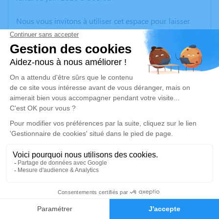
Nous vous invitons à utiliser cet espace pour laisser
vos condoléances, partager des photos souvenirs, une
anecdote ou exprimer vos pensées à travers des
poèmes ou des textes. Cet endroit est un lieu
d'expression dédié à honorer la mémoire de Didier
CHRETIEN.
Un service de plantation d’arbre hommage est
disponible ici
.
Je rends hommage
Cérémonie civile
jeudi 11 juin 2026 à 14h00
10
Crématorium du Grand Guéret - Avec
Cérémonie Par le Crématorium d'Ajain
Faire-part
Hommages
Route de Guéret