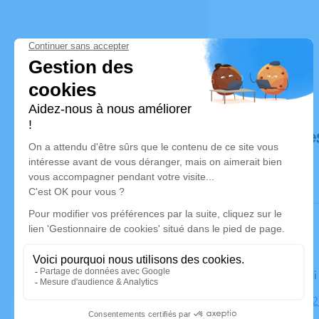
Déroulé de
Le vendred
Cimetière, 