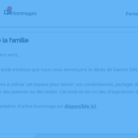
1
Part
Hommages
la famille
hers amis,
grande tristesse que nous vous annonçons le décès de Gaston DA
ns à utiliser cet espace pour laisser vos condoléances, partager
s des poèmes ou des textes. Cet endroit est un lieu d'expressio
lantation d’arbre hommage est
disponible ici
.