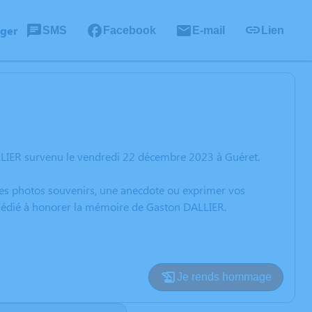
ager
SMS
Facebook
E-mail
Lien
LLIER survenu le vendredi 22 décembre 2023 à Guéret.
 des photos souvenirs, une anecdote ou exprimer vos
n dédié à honorer la mémoire de Gaston DALLIER.
Je rends hommage