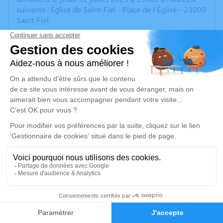
suivante : Église de Saint-Fiel - Place de l'Église - 23000
Saint-Fiel.
Nous vous invitons à utiliser cet espace pour laisser
vos condoléances, partager des photos souvenirs, une
anecdote ou exprimer vos pensées à travers des
poèmes ou des textes. Cet endroit est un lieu
d'expression dédié à honorer la mémoire de Ginette
NAILLAT.
9
Faire-part
Hommages