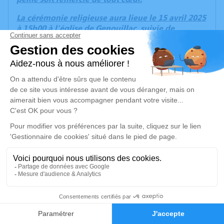
La cérémonie religieuse aura lieue le 15 avril 2025
à 15h00 à l'église de Genouillac, suivie de
l'inhumation au cimetière de Genouillac à 16h15.
Cet espace privé est destiné à recueillir vos
condoléances ou le souvenir d’un moment passé.
Un service de plantation d’arbre hommage est
disponible ici
.
Je rends hommage
Cérémonie religieuse
mardi 15 avril 2025 à 15h00
Église de Genouillac
58
23350 Genouillac
Faire-part
Hommages