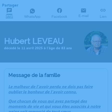
Partager
E-mail
SMS
WhatsApp
Facebook
Lien
Hubert LEVEAU
décédé le 11 avril 2025 à l'âge de 83 ans
Message de la famille
Le malheur de l'avoir perdu ne dois pas faire
oublier le bonheur de l'avoir connu.
Que chacun de vous qui avez partagé des
moments de vie et qui vous êtes associés à notre
peine soit remercié de tout cœur.