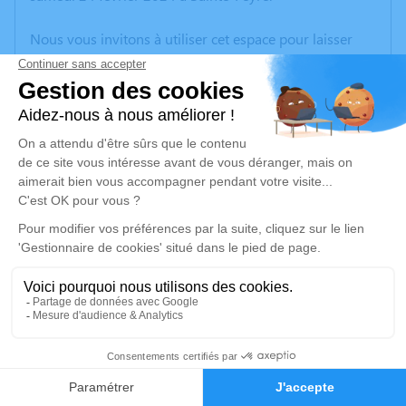
Nous vous invitons à utiliser cet espace pour laisser
vos condoléances, partager des photos souvenirs, une
anecdote ou exprimer vos pensées à travers des
poèmes ou des textes. Cet endroit est un lieu
d'expression dédié à honorer la mémoire de Jacques
DALLEAU.
Un service de plantation d’arbre hommage est
disponible ici
.
Je rends hommage
Cérémonie religieuse
lundi 04 mars 2024 à 10h30
31
Église Saint-Pierre et Saint-Paul de Guéret
rue de l'Eglise
Faire-part
Hommages
23000 Guéret