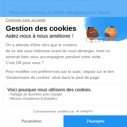
Nous vous invitons à utiliser cet espace pour laisser
vos condoléances, partager des photos souvenirs, une
anecdote ou exprimer vos pensées à travers des
poèmes ou des textes. Cet endroit est un lieu
d'expression dédié à honorer la mémoire de Jean-
Claude PINGAL.
Un service de plantation d’arbre hommage est
disponible ici
.
Je rends hommage
Cérémonie civile
mardi 12 décembre 2023 à 15h00
2
Cimetiere de Mareilles
23150 Mareilles
Faire-part
Hommages