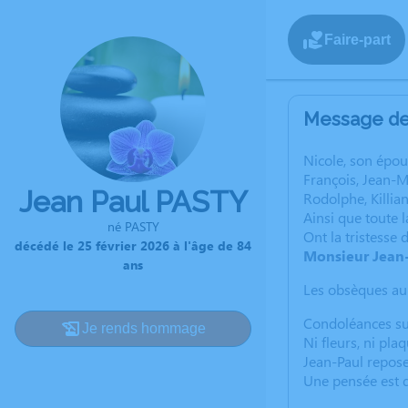
Faire-part
Message de 
Nicole, son épou
François, Jean-Mar
Jean Paul PASTY
Rodolphe, Killian
Ainsi que toute l
né PASTY
Ont la tristesse 
décédé le 25 février 2026 à l'âge de 84
Monsieur Jean
ans
Les obsèques aur
Condoléances sur
Je rends hommage
Ni fleurs, ni plaq
Jean-Paul repose
Une pensée est 