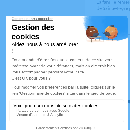
La famille remer
de Sainte-Feyre 
Déroulé de