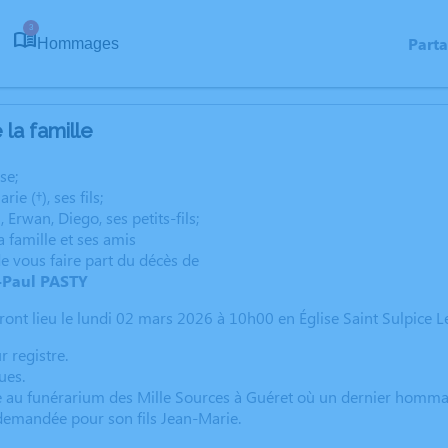
3
Part
Hommages
la famille
se;
ie (†), ses fils;
, Erwan, Diego, ses petits-fils;
a famille et ses amis
de vous faire part du décès de
-Paul PASTY
ont lieu le lundi 02 mars 2026 à 10h00 en Église Saint Sulpice L
 registre.
ues.
 au funérarium des Mille Sources à Guéret où un dernier hommag
demandée pour son fils Jean-Marie.