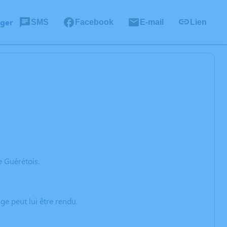
ager
SMS
Facebook
E-mail
Lien
e Guérétois.
e peut lui être rendu.