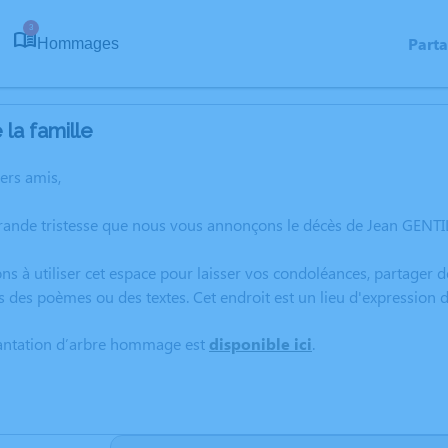
3
Part
Hommages
la famille
hers amis,
rande tristesse que nous vous annonçons le décès de Jean GENTIL
ns à utiliser cet espace pour laisser vos condoléances, partager
s des poèmes ou des textes. Cet endroit est un lieu d'expression
lantation d’arbre hommage est
disponible ici
.