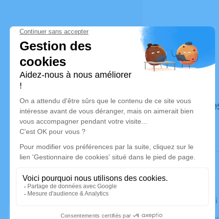
Déroulé de
Le vendred
Crématorium