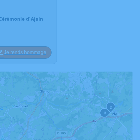
Cérémonie d'Ajain
Je rends hommage
2
3