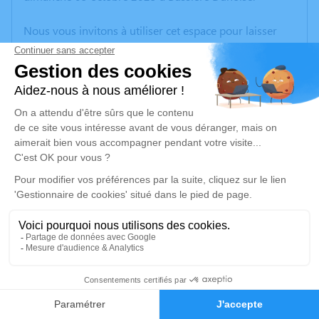
Nous vous invitons à utiliser cet espace pour laisser
vos condoléances, partager des photos souvenirs, une
anecdote ou exprimer vos pensées à travers des
poèmes ou des textes. Cet endroit est un lieu
d'expression dédié à honorer la mémoire de Jeanne
PICHONNET.
Un service de plantation d’arbre hommage est
disponible ici
.
Je rends hommage
Cérémonie religieuse
vendredi 10 octobre 2025 à 10h00
2
Église d'Anzême
2, Place de l'Église
Faire-part
Hommages
23000 Anzême