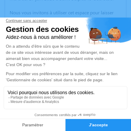
Nous vous invitons à utiliser cet espace pour laisser
vos condoléances, partager des photos souvenirs, une
anecdote ou exprimer vos pensées à travers des
poèmes ou des textes. Cet endroit est un lieu
d'expression dédié à honorer la mémoire de Josiane
BOUDEAU.
Un service de plantation d’arbre hommage est
disponible ici
.
Je rends hommage
Cérémonie civile
Ce service se déroulera dans l'intimité familiale
5
Faire-part
Hommages
Je rends hommage