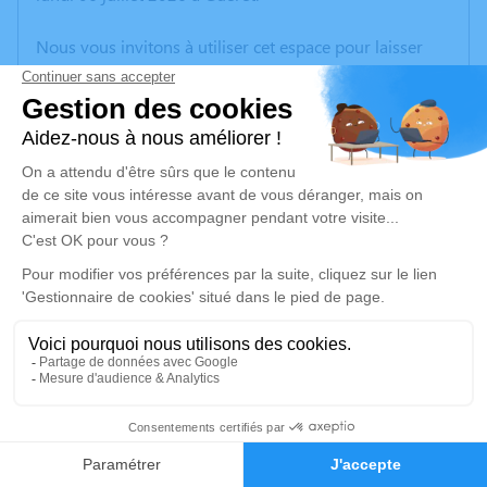
Nous vous invitons à utiliser cet espace pour laisser
vos condoléances, partager des photos souvenirs, une
anecdote ou exprimer vos pensées à travers des
poèmes ou des textes. Cet endroit est un lieu
d'expression dédié à honorer la mémoire de Lucienne
BABEIX.
Un service de plantation d’arbre hommage est
disponible ici
.
Je rends hommage
Cérémonie religieuse
jeudi 09 juillet 2026 à 14h00
1
Église de Saint-Hilaire-le-Château
23250 Saint-Hilaire-le-Château
Faire-part
Hommages