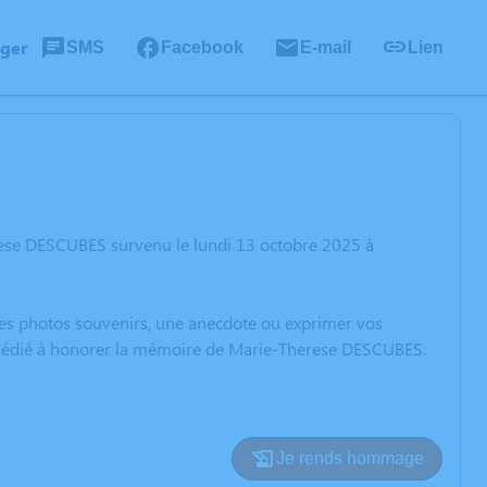
ager
SMS
Facebook
E-mail
Lien
rese DESCUBES survenu le lundi 13 octobre 2025 à
 des photos souvenirs, une anecdote ou exprimer vos
on dédié à honorer la mémoire de Marie-Therese DESCUBES.
Je rends hommage