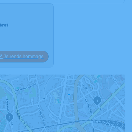
éret
Je rends hommage
1
3