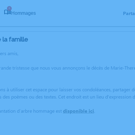
6
Part
Hommages
la famille
hers amis,
grande tristesse que nous vous annonçons le décès de Marie-The
ns à utiliser cet espace pour laisser vos condoléances, partager
s des poèmes ou des textes. Cet endroit est un lieu d'expressi
lantation d’arbre hommage est
disponible ici
.