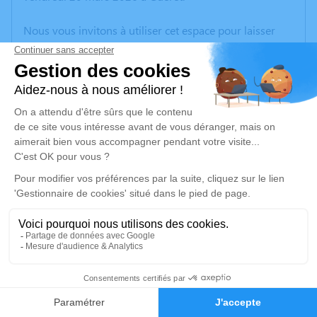
Nous vous invitons à utiliser cet espace pour laisser
vos condoléances, partager des photos souvenirs, une
anecdote ou exprimer vos pensées à travers des
poèmes ou des textes. Cet endroit est un lieu
d'expression dédié à honorer la mémoire de Nicolas
DESHERAUD.
Un service de plantation d’arbre hommage est
disponible ici
.
Je rends hommage
Cérémonie religieuse
jeudi 26 mars 2026 à 10h30
1
Église Saint-Pierre et Saint-Paul de Guéret
rue de l'Eglise
Faire-part
Hommages
23000 Guéret