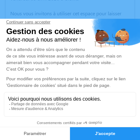
Nous vous invitons à utiliser cet espace pour laisser
vos condoléances, partager des photos souvenirs, une
anecdote ou exprimer vos pensées à travers des
poèmes ou des textes. Cet endroit est un lieu
d'expression dédié à honorer la mémoire d’Odile
GISSOUT.
Un service de plantation d’arbre hommage est
disponible ici
.
Je rends hommage
Cérémonie civile
vendredi 10 avril 2026 à 12h00
13
Crématorium du Grand Guéret - Avec
Cérémonie Par le Crématorium d'Ajain
Faire-part
Hommages
Route de Guéret