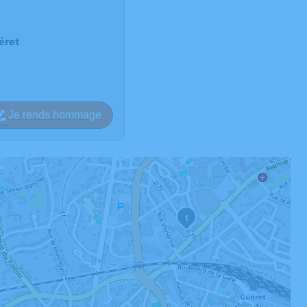
éret
Je rends hommage
1