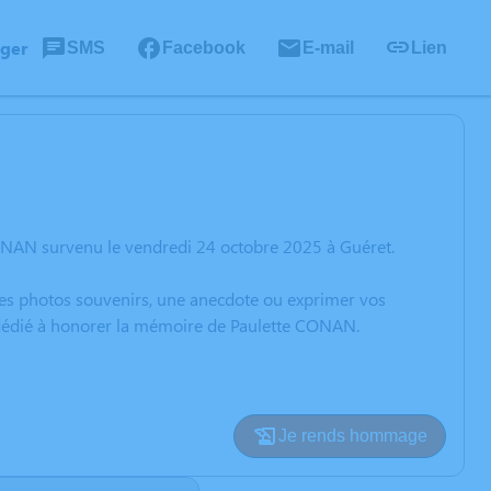
ager
SMS
Facebook
E-mail
Lien
ONAN survenu le vendredi 24 octobre 2025 à Guéret.
 des photos souvenirs, une anecdote ou exprimer vos
n dédié à honorer la mémoire de Paulette CONAN.
Je rends hommage