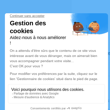
Déroulé de
Le vendred
Église Saint