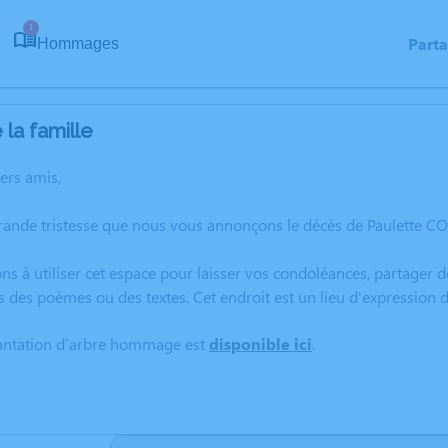
1
Part
Hommages
la famille
hers amis,
grande tristesse que nous vous annonçons le décès de Paulette C
ns à utiliser cet espace pour laisser vos condoléances, partager
s des poèmes ou des textes. Cet endroit est un lieu d'expressio
lantation d’arbre hommage est
disponible ici
.