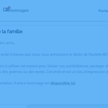
Part
Hommages
0
la famille
hers amis,
rande tristesse que nous vous annonçons le décès de Paulette BET
ns à utiliser cet espace pour laisser vos condoléances, partager
s des poèmes ou des textes. Cet endroit est un lieu d'expression
lantation d’arbre hommage est
disponible ici
.