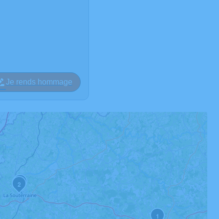
Je rends hommage
3
2
1