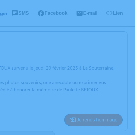
ager
SMS
Facebook
E-mail
Lien
OUX survenu le jeudi 20 février 2025 à La Souterraine.
 des photos souvenirs, une anecdote ou exprimer vos
 dédié à honorer la mémoire de Paulette BETOUX.
Je rends hommage