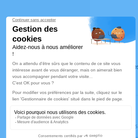
Déroulé de
Le mardi 2
Église Notr