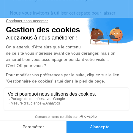
Nous vous invitons à utiliser cet espace pour laisser
vos condoléances, partager des photos souvenirs, une
anecdote ou exprimer vos pensées à travers des
poèmes ou des textes. Cet endroit est un lieu
d'expression dédié à honorer la mémoire de Philippe
GARCIA.
Un service de plantation d’arbre hommage est
disponible ici
.
Je rends hommage
Cérémonie civile
Ce service se déroulera dans l'intimité familiale
3
Faire-part
Hommages
Je rends hommage