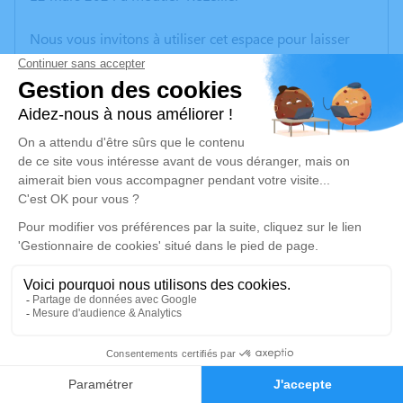
Nous vous invitons à utiliser cet espace pour laisser
vos condoléances, partager des photos souvenirs, une
anecdote ou exprimer vos pensées à travers des
poèmes ou des textes. Cet endroit est un lieu
d'expression dédié à honorer la mémoire de Pierre
ROBERT.
Un service de plantation d’arbre hommage est
disponible ici
.
Je rends hommage
Cérémonie religieuse
vendredi 15 mars 2024 à 14h30
Église Saint Sulpice de Saint-Sulpice-le-
0
Guérétois
Faire-part
Hommages
Rue de la Nave