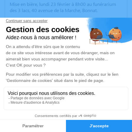
Mise en bière, lundi 23 février à 8h00 au funérarium
des 3 lacs, 40 avenue de la Marche, Bonnat.
La cérémonie se déroulera le lundi 23 février 2026 à
10h00 à l’adresse suivante : Crématorium du Grand
Guéret - Avec Cérémonie - Route de Guéret - 23380
Ajain.
Nous vous invitons à utiliser cet espace pour laisser
vos condoléances, partager des photos souvenirs, une
anecdote ou exprimer vos pensées à travers des
poèmes ou des textes. Cet endroit est un lieu
d'expression dédié à honorer la mémoire de Richard
SCHMUCK.
Un service de plantation d’arbre hommage est
disponible ici
.
11
Je rends hommage
Faire-part
Hommages