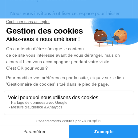
Nous vous invitons à utiliser cet espace pour laisser
vos condoléances, partager des photos souvenirs, une
anecdote ou exprimer vos pensées à travers des
poèmes ou des textes. Cet endroit est un lieu
d'expression dédié à honorer la mémoire de Thi Lang
LANGLOIS.
Un service de plantation d’arbre hommage est
disponible ici
.
Je rends hommage
Cérémonie religieuse
lundi 15 juin 2026 à 09h30
38
Église de Genouillac
23350 Genouillac
Faire-part
Hommages