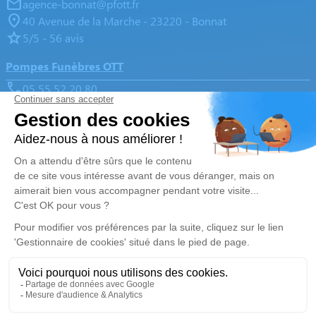
agence-bonnat@pfott.fr
40 Avenue de la Marche - 23220 - Bonnat
5/5 - 56 avis
Pompes Funèbres OTT
05 55 52 20 80
agence-gueret@pfott.fr
14, Avenue du Berry - 23000 - Guéret
5/5 - 322 avis
Nos Services
Liens utiles
Organiser des obsèques
Avis de décès
Monuments funéraires
Demande de rendez-vous en
agence
Services aux familles
Nos réseaux sociaux
Mentions légales
Politique de traitement des données personnelles
Politique d’utilisation des cookies
Gestionnaire de cookies