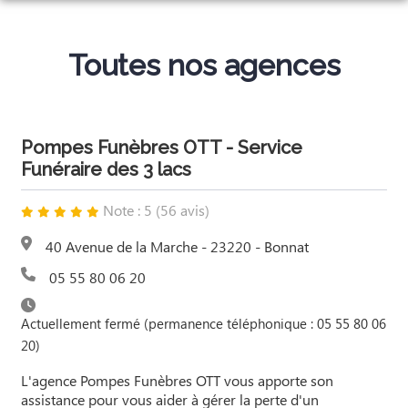
ORGANISER DES OBSÈQUES
PRÉVOIR SES OBSÈQUES
Toutes nos agences
MONUMENTS FUNÉRAIRES
NOS AGENCES
Pompes Funèbres OTT - Service
SERVICES AUX FAMILLES
Funéraire des 3 lacs
GUERÉRET
ESPACES HOMMAGES
Note : 5 (56 avis)
BONNAT
NOS CHAMBRES FUNERAIRES
40 Avenue de la Marche - 23220 - Bonnat
FUNERARIUM DES MILLE SOURCES
05 55 80 06 20
FUNERARIUM DES 3 LACS
Actuellement fermé (permanence téléphonique : 05 55 80 06
20)
L'agence Pompes Funèbres OTT vous apporte son
assistance pour vous aider à gérer la perte d'un