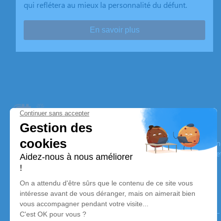
qui reflétera au mieux la personnalité du défunt.
En savoir plus
Pompes Funèbres OTT
Nos équipes vous aident à honorer la mémoire de la personn
son souvenir dans le respect de ses volontés, de ses valeurs 
son dernier voyage.
Nos agences
Pompes Funèbres OTT - Service Funéraire des 3 lacs
05 55 80 06 20