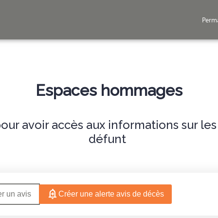
Perm
NÉRAIRES
NOS AGENCES
SERVICES AUX FAMILLES
ESPACES HOMM
Espaces hommages
ur avoir accès aux informations sur le
défunt
r un avis
Créer une alerte avis de décès