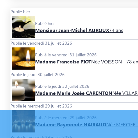
Publié hier
Publié hier
Monsieur Jean-Michel AUROUX
74 ans
Publié le vendredi 31 juillet 2026
Publié le vendredi 31 juillet 2026
Madame Francoise PIOT
Née VOISSON
- 78 a
Publié le jeudi 30 juillet 2026
Publié le jeudi 30 juillet 2026
Madame Marie Josée CARENTON
Née VILLA
Publié le mercredi 29 juillet 2026
Publié le mercredi 29 juillet 2026
Madame Raymonde NAIRAUD
Née MERCIER
Publié le mercredi 29 juillet 2026