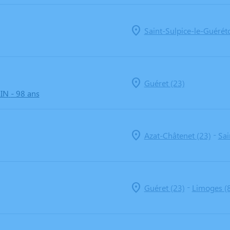
Saint-Sulpice-le-Guéréto
Guéret (23)
IN
- 98 ans
-
Azat-Châtenet (23)
Sai
-
Guéret (23)
Limoges (