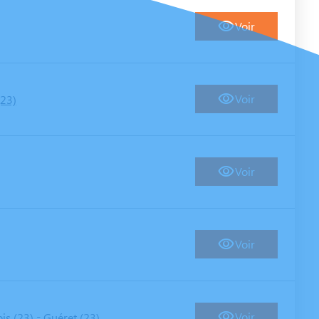
Voir
Voir
(23)
Voir
Voir
-
Voir
is (23)
Guéret (23)