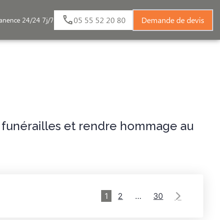
05 55 52 20 80
Demande de devis
anence 24/24 7j/7
AGES
NOS CHAMBRES FUNERAIRES
s funérailles et rendre hommage au
1
2
…
30