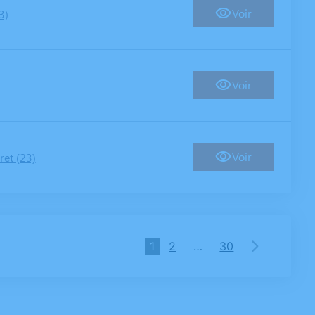
Voir
3)
Voir
Voir
ret (23)
1
2
…
30