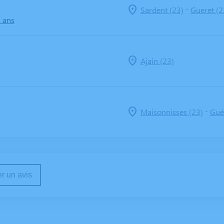
-
Sardent (23)
Gueret (2
8 ans
Ajain (23)
-
Maisonnisses (23)
Gué
r un avis