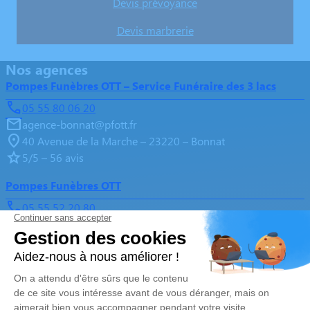
Devis prévoyance
Devis marbrerie
Nos agences
Pompes Funèbres OTT – Service Funéraire des 3 lacs
05 55 80 06 20
agence-bonnat@pfott.fr
40 Avenue de la Marche – 23220 – Bonnat
5/5 – 56 avis
Pompes Funèbres OTT
05 55 52 20 80
agence-gueret@pfott.fr
14, Avenue du Berry – 23000 – Guéret
5/5 – 322 avis
Nos Services
Liens utiles
Organiser des obsèques
Avis de décès
Monuments funéraires
Demande de rendez-vous en