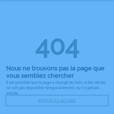
Aller
ORGANISER DES OBSÈQUES
au
contenu
PRÉVOIR SES OBSÈQUES
MONUMENTS FUNÉRAIRES
404
NOS AGENCES
SERVICES AUX FAMILLES
GUERÉRET
ESPACES HOMMAGES
BONNAT
NOS CHAMBRES FUNERAIRES
Nous ne trouvons pas la page que
vous semblez chercher
FUNERARIUM DES MILLE SOURCES
Il est possible que la page a changé de nom, a été retirée,
ne soit pas disponible temporairement, ou n’a jamais
FUNERARIUM DES 3 LACS
existée.
RETOUR À L’ACCUEIL